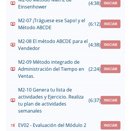
(4:38)
INICIAR
Einsenhower
M2-07 ¡Tráguese ese Sapo! y el
(6:12)
INICIAR
Método ABCDE
M2-08 El método ABCDE para el
(4:38)
INICIAR
Vendedor
M2-09 Método integrado de
Administración del Tiempo en
(2:24)
INICIAR
Ventas.
M2-10 Genera tu lista de
actividades y Ejercicio. Realiza
(6:37)
INICIAR
tu plan de actividades
semanales
EV02 - Evaluación del Módulo 2
INICIAR