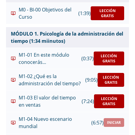
M0 - BI-00 Objetivos del
LECCIÓN
(1:39)
GRATIS
Curso
MÓDULO 1. Psicología de la administración del
tiempo (1:34 miinutos)
M1-01 En este módulo
LECCIÓN
(0:37)
GRATIS
conocerás...
M1-02 ¿Qué es la
LECCIÓN
(9:05)
GRATIS
administración del tiempo?
M1-03 El valor del tiempo
LECCIÓN
(7:24)
GRATIS
en ventas
M1-04 Nuevo escenario
(6:57)
INICIAR
mundial