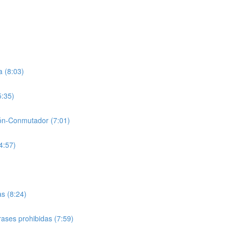
a (8:03)
5:35)
ión-Conmutador (7:01)
4:57)
s (8:24)
rases prohibidas (7:59)