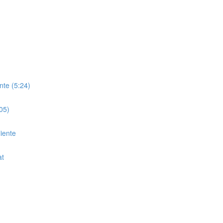
nte (5:24)
05)
liente
at